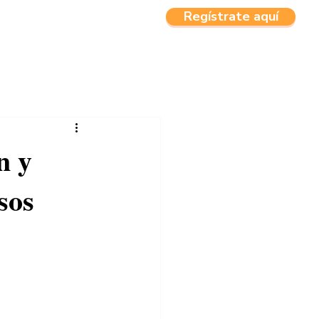
Regístrate aquí
CTOS
MENU
n y
sos