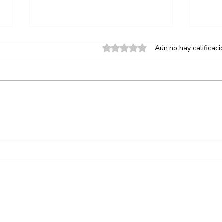
Obtuvo 0 de 5 estrellas.
Aún no hay calificac
SEGOB y AMOTAC, amigos
Maña
al fin?
trans
ALINEADORA PROSPER