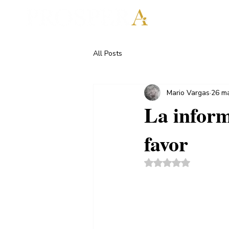
All Posts
Mario Vargas
26 m
La inform
favor
Obtuvo NaN de 5 es