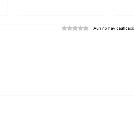
Obtuvo 0 de 5 estrellas.
Aún no hay calificac
SEGOB y AMOTAC, amigos
Maña
al fin?
trans
ALINEADORA PROSPER