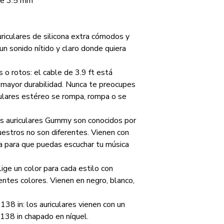
de 3.5 mm
de usar auriculares 
Material
pueden estar nuestr
esto creando auricul
Usos específicos
riculares de silicona extra cómodos y
para mayor comodidad
producto
un sonido nítido y claro donde quiera
sonido.
Correa de silicona p
Dispositivos
goma de 4 pies para 
compatibles
o rotos: el cable de 3.9 ft está
vida. Enchufe estére
 mayor durabilidad. Nunca te preocupes
adaptarse a la mayor
Tipo de contr
culares estéreo se rompa, rompa o se
Característica 
os auriculares Gummy son conocidos por
cable
estros no son diferentes. Vienen con
a para que puedas escuchar tu música
Rango de frecue
Tipo de paque
lige un color para cada estilo con
entes colores. Vienen en negro, blanco,
Número de unid
138 in: los auriculares vienen con un
Método de cont
138 in chapado en níquel.