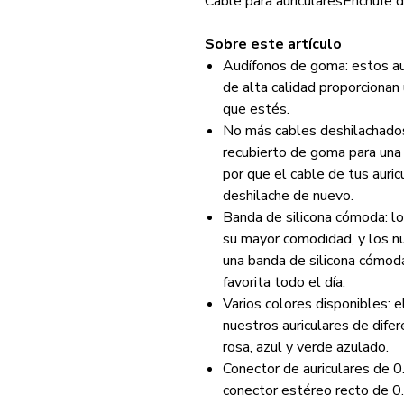
Cable para auriculares
Enchufe 
Sobre este artículo
Audífonos de goma: estos au
de alta calidad proporcionan 
que estés.
No más cables deshilachados 
recubierto de goma para una
por que el cable de tus auri
deshilache de nuevo.
Banda de silicona cómoda: l
su mayor comodidad, y los nu
una banda de silicona cómod
favorita todo el día.
Varios colores disponibles: e
nuestros auriculares de difer
rosa, azul y verde azulado.
Conector de auriculares de 0.
conector estéreo recto de 0.