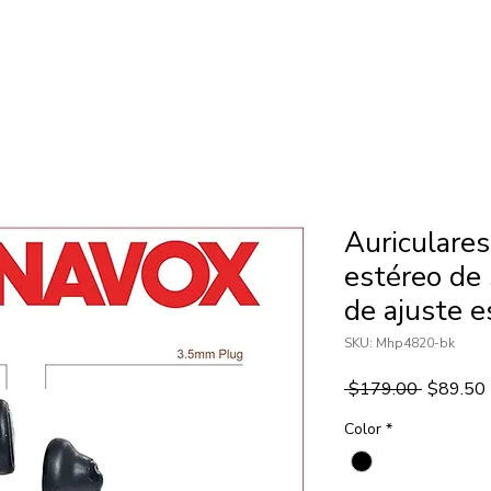
INICIO
CONCEPTO
PRODU
Auriculares
estéreo de 
de ajuste e
SKU: Mhp4820-bk
Precio
 $179.00 
$89.50
Color
*