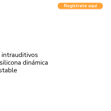
Regístrate aquí
CTOS
MENU
 intrauditivos
silicona dinámica
stable
Precio
de
oferta