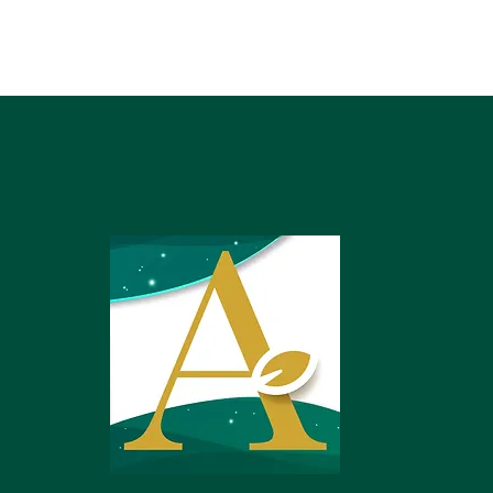
A
resas.