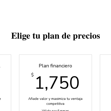
INICIO
CONCEPTO
PRODU
Elige tu plan de precios
l
Plan financiero
9$
1,7
1,750
$
e
Añade valor y maximiza tu ventaja
competitiva
Válido por 6 meses