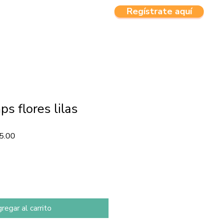
Regístrate aquí
CTOS
MENU
ps flores lilas
Precio
5.00
de
oferta
regar al carrito