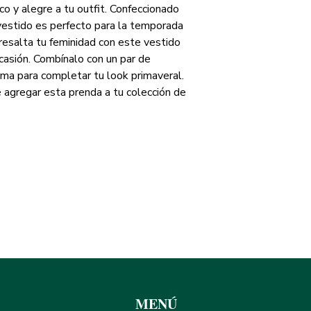
co y alegre a tu outfit. Confeccionado 
vestido es perfecto para la temporada 
resalta tu feminidad con este vestido 
casión. Combínalo con un par de 
ma para completar tu look primaveral. 
 agregar esta prenda a tu colección de 
ALINEADORA PROSPER
eando sueños, Detonando emp
MENÚ