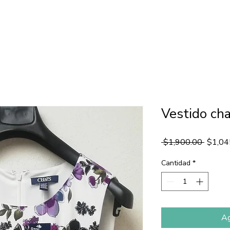
INICIO
CONCEPTO
PRODU
Vestido cha
Precio
 $1,900.00 
$1,04
Cantidad
*
Ag