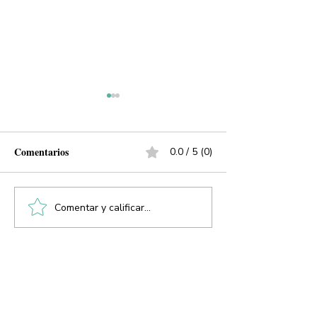
Comentarios
0.0 / 5 (0)
Comentar y calificar...
SEGOB y AMOTAC,
Mañana no solo
amigos al fin?
los transportistas
ALINEADORA PROSPERA
Alineando sueños, Detonando