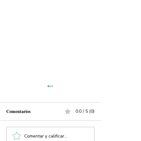
Comentarios
0.0 / 5 (0)
Comentar y calificar...
SEGOB y AMOTAC,
Mañana no solo